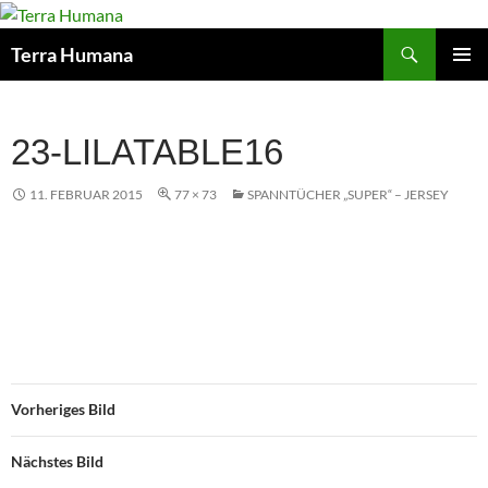
Zum
Inhalt
Suchen
Terra Humana
springen
PRIMÄR
MENÜ
23-LILATABLE16
11. FEBRUAR 2015
77 × 73
SPANNTÜCHER „SUPER“ – JERSEY
Vorheriges Bild
Nächstes Bild