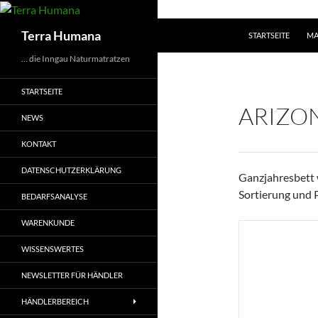
Zum
Inhalt
Suchen
Terra Humana
STARTSEITE
MA
springen
… die Inngau Naturmatratzen
STARTSEITE
ARIZO
NEWS
KONTAKT
DATENSCHUTZERKLÄRUNG
Ganzjahresbett 
Sortierung und 
BEDARFSANALYSE
WARENKUNDE
WISSENSWERTES
NEWSLETTER FÜR HÄNDLER
HÄNDLERBEREICH