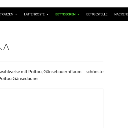
TRATZEN
LATTENROSTE
BETTDECKEN
BETTGESTELLE
NACKENS
NA
wahlweise mit Poitou, Gänsebauernflaum – schönste
Poitou Gänsedaune.