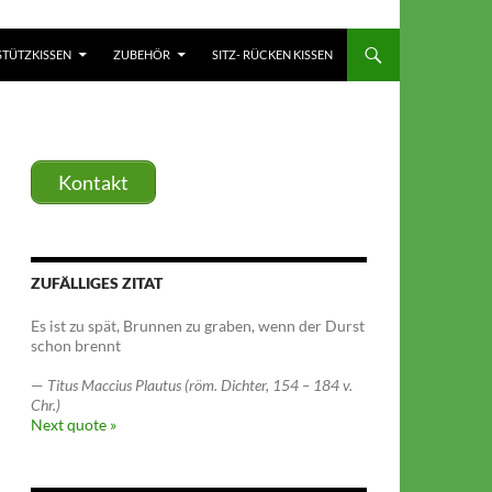
TÜTZKISSEN
ZUBEHÖR
SITZ- RÜCKEN KISSEN
Kontakt
ZUFÄLLIGES ZITAT
Es ist zu spät, Brunnen zu graben, wenn der Durst
schon brennt
—
Titus Maccius Plautus (röm. Dichter, 154 – 184 v.
Chr.)
Next quote »