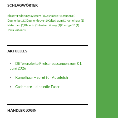
SCHLAGWÖRTER
Biosoft Federungssystsem
(1)
Cashmere
(1)
Daunen
(1)
Daunenbett
(1)
Daunendecke
(1)
Kaltschaum
(1)
Kamelhaar
(1)
Naturhaar
(1)
Phoenix
(1)
Preiserhöhung
(1)
Prestige 16
(1)
Terra Rubin
(1)
AKTUELLES
Differenzierte Preisanpassungen zum 01.
Juni 2026
Kamelhaar – sorgt für Ausgleich
Cashmere – eine edle Faser
HÄNDLER LOGIN