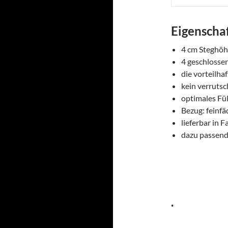
Eigenscha
4 cm Steghö
4 geschlosse
die vorteilha
kein verrutsc
optimales Fü
Bezug: feinf
lieferbar in F
dazu passend
.