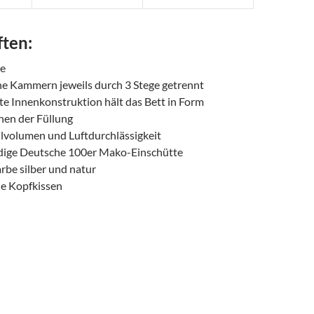
ften:
he
ne Kammern jeweils durch 3 Stege getrennt
fte Innenkonstruktion hält das Bett in Form
hen der Füllung
llvolumen und Luftdurchlässigkeit
ädige Deutsche 100er Mako-Einschütte
arbe silber und natur
e Kopfkissen