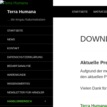
Zum
Inhalt
Suchen
Terra Humana
STARTSEITE
MATRATZ
springen
… die Inngau Naturmatratzen
STARTSEITE
DOWN
NEWS
KONTAKT
DATENSCHUTZERKLÄRUNG
Aktuelle Pre
BEDARFSANALYSE
Aufgrund der mo
WARENKUNDE
den aktuellen P
WISSENSWERTES
Vielen Dank für 
NEWSLETTER FÜR HÄNDLER
HÄNDLERBEREICH
Terra Humana