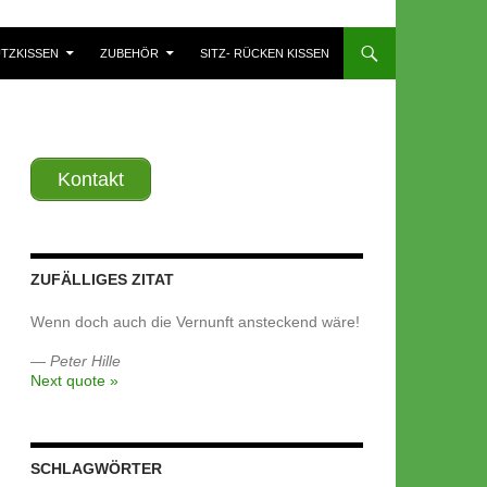
TZKISSEN
ZUBEHÖR
SITZ- RÜCKEN KISSEN
Kontakt
ZUFÄLLIGES ZITAT
Wenn doch auch die Vernunft ansteckend wäre!
—
Peter Hille
Next quote »
SCHLAGWÖRTER