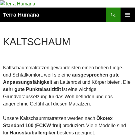
Zum
Inhalt
Suchen
Terra Humana
springen
PRIMÄR
MENÜ
KALTSCHAUM
Kaltschaummatratzen gewährleisten einen hohen Liege-
und Schlafkomfort, weil sie eine
ausgesprochen gute
Anpassungsfähigkeit
an Lattenrost und Körper bieten. Die
sehr gute Punktelastizität
ist eine wichtige
Grundvoraussetzung für das Wohlbefinden und das
angenehme Gefühl auf diesen Matratzen.
Unsere Kaltschaummatratzen werden nach
Ökotex
Standard 100
(
FCKW-frei)
produziert. Viele Modelle sind
für
Hausstauballergiker
bestens geeignet.