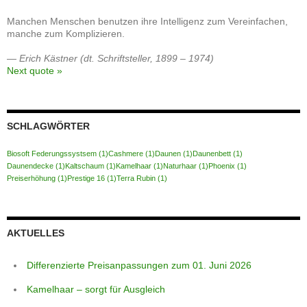
Manchen Menschen benutzen ihre Intelligenz zum Vereinfachen,
manche zum Komplizieren.
—
Erich Kästner (dt. Schriftsteller, 1899 – 1974)
Next quote »
SCHLAGWÖRTER
Biosoft Federungssystsem
(1)
Cashmere
(1)
Daunen
(1)
Daunenbett
(1)
Daunendecke
(1)
Kaltschaum
(1)
Kamelhaar
(1)
Naturhaar
(1)
Phoenix
(1)
Preiserhöhung
(1)
Prestige 16
(1)
Terra Rubin
(1)
AKTUELLES
Differenzierte Preisanpassungen zum 01. Juni 2026
Kamelhaar – sorgt für Ausgleich