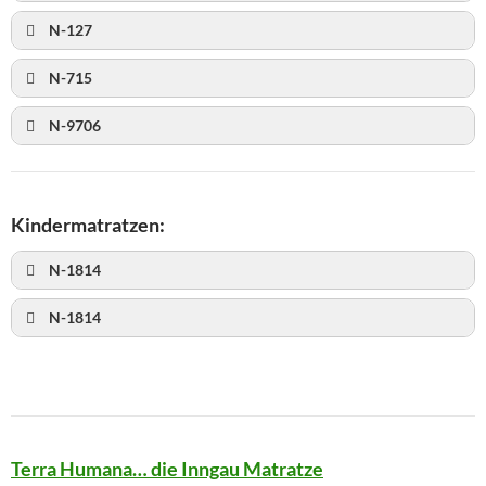
N-127
N-715
N-9706
Kindermatratzen:
N-1814
N-1814
Terra Humana… die Inngau Matratze