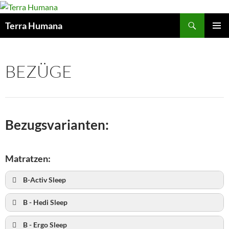
Zum
Inhalt
Suchen
Terra Humana
springen
PRIMÄR
MENÜ
BEZÜGE
Bezugsvarianten:
Matratzen:
B-Activ Sleep
B - Hedi Sleep
B - Ergo Sleep