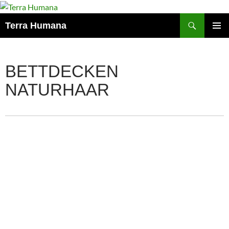
Zum
Inhalt
Suchen
Terra Humana
springen
PRIMÄR
MENÜ
BETTDECKEN
NATURHAAR