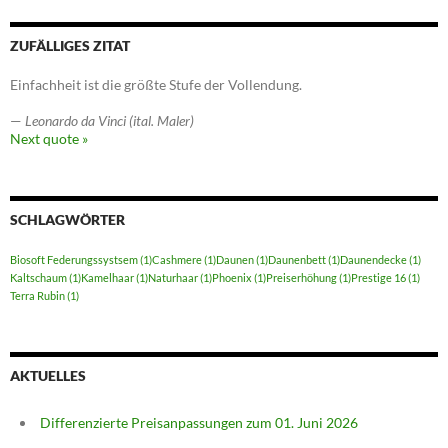
ZUFÄLLIGES ZITAT
Einfachheit ist die größte Stufe der Vollendung.
—
Leonardo da Vinci (ital. Maler)
Next quote »
SCHLAGWÖRTER
Biosoft Federungssystsem
(1)
Cashmere
(1)
Daunen
(1)
Daunenbett
(1)
Daunendecke
(1)
Kaltschaum
(1)
Kamelhaar
(1)
Naturhaar
(1)
Phoenix
(1)
Preiserhöhung
(1)
Prestige 16
(1)
Terra Rubin
(1)
AKTUELLES
Differenzierte Preisanpassungen zum 01. Juni 2026