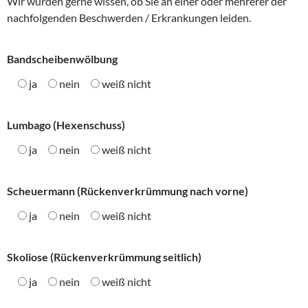
Wir würden gerne wissen, ob Sie an einer oder mehrerer der
nachfolgenden Beschwerden / Erkrankungen leiden.
Bandscheibenwölbung
ja
nein
weiß nicht
Lumbago (Hexenschuss)
ja
nein
weiß nicht
Scheuermann (Rückenverkrümmung nach vorne)
ja
nein
weiß nicht
Skoliose (Rückenverkrümmung seitlich)
ja
nein
weiß nicht