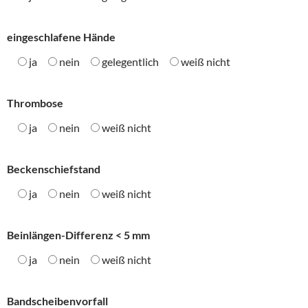
eingeschlafene Hände
ja
nein
gelegentlich
weiß nicht
Thrombose
ja
nein
weiß nicht
Beckenschiefstand
ja
nein
weiß nicht
Beinlängen-Differenz < 5 mm
ja
nein
weiß nicht
Bandscheibenvorfall