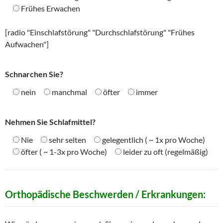
Frühes Erwachen
[radio "Einschlafstörung" "Durchschlafstörung" "Frühes
Aufwachen"]
Schnarchen Sie?
nein
manchmal
öfter
immer
Nehmen Sie Schlafmittel?
Nie
sehr selten
gelegentlich ( ~ 1x pro Woche)
öfter ( ~ 1-3x pro Woche)
leider zu oft (regelmäßig)
Orthopädische Beschwerden / Erkrankungen: