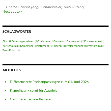
—
Charlie Chaplin (engl. Schauspieler, 1889 – 1977)
Next quote »
SCHLAGWÖRTER
Biosoft Federungssystsem
(1)
Cashmere
(1)
Daunen
(1)
Daunenbett
(1)
Daunendecke
(1)
Kaltschaum
(1)
Kamelhaar
(1)
Naturhaar
(1)
Phoenix
(1)
Preiserhöhung
(1)
Prestige 16
(1)
Terra Rubin
(1)
AKTUELLES
Differenzierte Preisanpassungen zum 01. Juni 2026
Kamelhaar – sorgt für Ausgleich
Cashmere – eine edle Faser