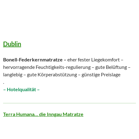
Dublin
Bonell-Federkernmatratze –
eher fester Liegekomfort –
hervorragende Feuchtigkeits-regulierung – gute Belüftung –
langlebig – gute Körperabstützung – günstige Preislage
.
– Hotelqualität –
Terra Humana… die Inngau Matratze