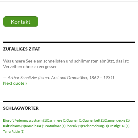
Kontakt
ZUFÄLLIGES ZITAT
Was unsere Seele am schnellsten und schlimmsten abnützt, das ist:
Verzeihen ohne zu vergessen
—
Arthur Schnitzler (österr. Arzt und Dramatiker, 1862 – 1931)
Next quote »
SCHLAGWÖRTER
Biosoft Federungssystsem
(1)
Cashmere
(1)
Daunen
(1)
Daunenbett
(1)
Daunendecke
(1)
Kaltschaum
(1)
Kamelhaar
(1)
Naturhaar
(1)
Phoenix
(1)
Preiserhöhung
(1)
Prestige 16
(1)
Terra Rubin
(1)