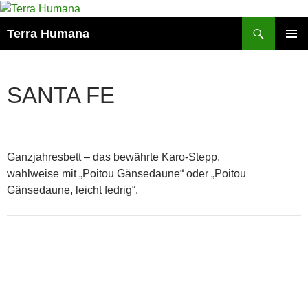
Zum
Inhalt
Suchen
Terra Humana
springen
PRIMÄR
MENÜ
SANTA FE
Ganzjahresbett – das bewährte Karo-Stepp,
wahlweise mit „Poitou Gänsedaune“ oder „Poitou
Gänsedaune, leicht fedrig“.