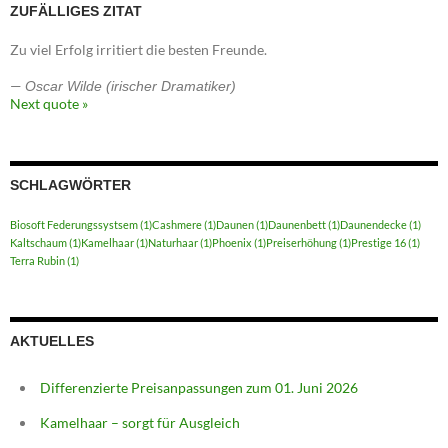
ZUFÄLLIGES ZITAT
Zu viel Erfolg irritiert die besten Freunde.
—
Oscar Wilde (irischer Dramatiker)
Next quote »
SCHLAGWÖRTER
Biosoft Federungssystsem
(1)
Cashmere
(1)
Daunen
(1)
Daunenbett
(1)
Daunendecke
(1)
Kaltschaum
(1)
Kamelhaar
(1)
Naturhaar
(1)
Phoenix
(1)
Preiserhöhung
(1)
Prestige 16
(1)
Terra Rubin
(1)
AKTUELLES
Differenzierte Preisanpassungen zum 01. Juni 2026
Kamelhaar – sorgt für Ausgleich