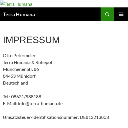
Zum
Inhalt
Suchen
Terra Humana
springen
PRIMÄR
MENÜ
IMPRESSUM
Otto Petermeier
Terra Humana & Ruhepol
Münchener Str. 86
84453 Mühldorf
Deutschland
Tel.: 08631/988188
E-Mail: info@terra-humana.de
Umsatzsteuer-Identifikationsnummer: DE813213803