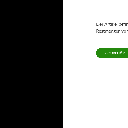
Der Artikel befi
Restmengen vorh
<- ZUBEHÖR