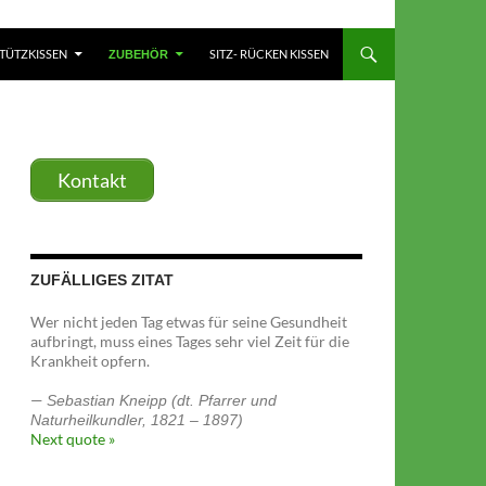
TÜTZKISSEN
SITZ- RÜCKEN KISSEN
ZUBEHÖR
Kontakt
ZUFÄLLIGES ZITAT
Wer nicht jeden Tag etwas für seine Gesundheit
aufbringt, muss eines Tages sehr viel Zeit für die
Krankheit opfern.
—
Sebastian Kneipp (dt. Pfarrer und
Naturheilkundler, 1821 – 1897)
Next quote »