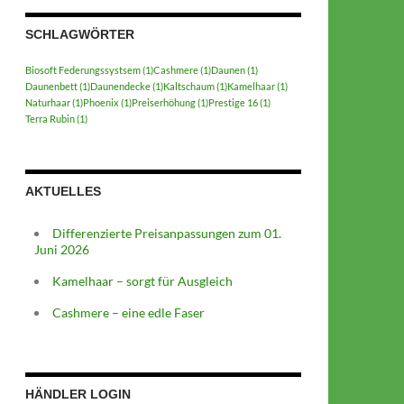
SCHLAGWÖRTER
Biosoft Federungssystsem
(1)
Cashmere
(1)
Daunen
(1)
Daunenbett
(1)
Daunendecke
(1)
Kaltschaum
(1)
Kamelhaar
(1)
Naturhaar
(1)
Phoenix
(1)
Preiserhöhung
(1)
Prestige 16
(1)
Terra Rubin
(1)
AKTUELLES
Differenzierte Preisanpassungen zum 01.
Juni 2026
Kamelhaar – sorgt für Ausgleich
Cashmere – eine edle Faser
HÄNDLER LOGIN