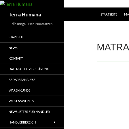
Zum
Inhalt
Suchen
Terra Humana
STARTSEITE
MA
springen
… die Inngau Naturmatratzen
STARTSEITE
MATR
NEWS
KONTAKT
DATENSCHUTZERKLÄRUNG
BEDARFSANALYSE
WARENKUNDE
WISSENSWERTES
NEWSLETTER FÜR HÄNDLER
HÄNDLERBEREICH