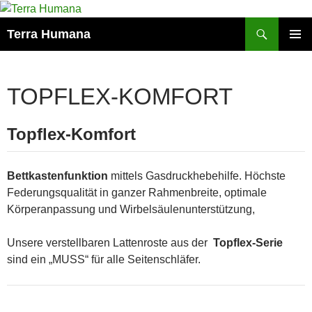
Zum
Inhalt
Suchen
Terra Humana
springen
PRIMÄR
MENÜ
TOPFLEX-KOMFORT
Topflex-Komfort
Bettkastenfunktion
mittels Gasdruckhebehilfe. Höchste
Federungsqualität in ganzer Rahmenbreite, optimale
Körperanpassung und Wirbelsäulenunterstützung,
Unsere verstellbaren Lattenroste aus der
Topflex-Serie
sind ein „MUSS“ für alle Seitenschläfer.