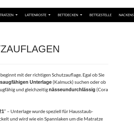
TRATZEN
LATTENROSTE
BETTDECKEN
BETTGESTELLE
NACKENS
ZAUFLAGEN
beginnt mit der richtigen Schutzauflage. Egal ob Sie
(Kalmuck) suchen oder ob
 saugfähigen Unterlage
ugfähig und gleichzeitig
(Cora
nässeundurchlässig
“ – Unterlage wurde speziell für Hausstaub-
21
ickelt und wird wie ein Spannlaken um die Matratze