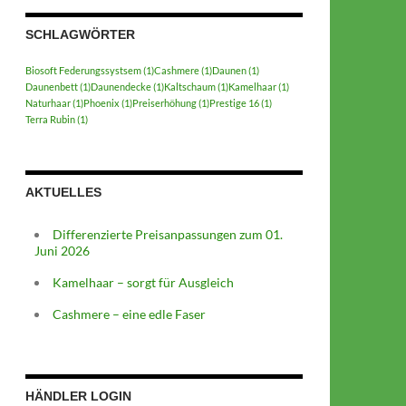
SCHLAGWÖRTER
Biosoft Federungssystsem
(1)
Cashmere
(1)
Daunen
(1)
Daunenbett
(1)
Daunendecke
(1)
Kaltschaum
(1)
Kamelhaar
(1)
Naturhaar
(1)
Phoenix
(1)
Preiserhöhung
(1)
Prestige 16
(1)
Terra Rubin
(1)
AKTUELLES
Differenzierte Preisanpassungen zum 01.
Juni 2026
Kamelhaar – sorgt für Ausgleich
Cashmere – eine edle Faser
HÄNDLER LOGIN