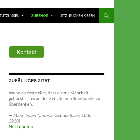
TÜTZKISSEN
SITZ- RÜCKEN KISSEN
ZUBEHÖR
Kontakt
ZUFÄLLIGES ZITAT
Wenn du feststellst, dass du zur Mehrheit
gehörst, ist es an der Zeit, deinen Standpunkt zu
überdenken.
—
Mark Twain (amerik. Schriftsteller, 1835 –
1910)
Next quote »