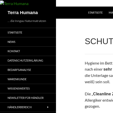
Zum
Inhalt
Suchen
Terra Humana
STARTSEITE
MA
springen
… die Inngau Naturmatratzen
STARTSEITE
SCHUT
NEWS
KONTAKT
DATENSCHUTZERKLÄRUNG
Hygiene im Bett 
nach einer
sehr
BEDARFSANALYSE
die Unterlage sa
WARENKUNDE
weiß) sein soll.
WISSENSWERTES
Die „
Cleanline 
NEWSLETTER FÜR HÄNDLER
Allergiker entw
gezogen.
HÄNDLERBEREICH