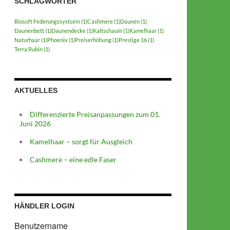
SCHLAGWÖRTER
Biosoft Federungssystsem
(1)
Cashmere
(1)
Daunen
(1)
Daunenbett
(1)
Daunendecke
(1)
Kaltschaum
(1)
Kamelhaar
(1)
Naturhaar
(1)
Phoenix
(1)
Preiserhöhung
(1)
Prestige 16
(1)
Terra Rubin
(1)
AKTUELLES
Differenzierte Preisanpassungen zum 01.
Juni 2026
Kamelhaar – sorgt für Ausgleich
Cashmere – eine edle Faser
HÄNDLER LOGIN
Benutzername