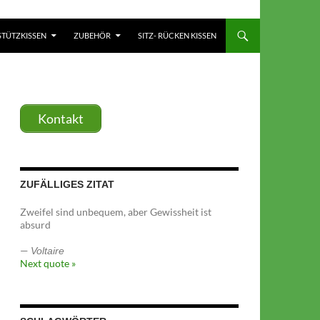
TÜTZKISSEN
ZUBEHÖR
SITZ- RÜCKEN KISSEN
Kontakt
ZUFÄLLIGES ZITAT
Zweifel sind unbequem, aber Gewissheit ist
absurd
—
Voltaire
Next quote »