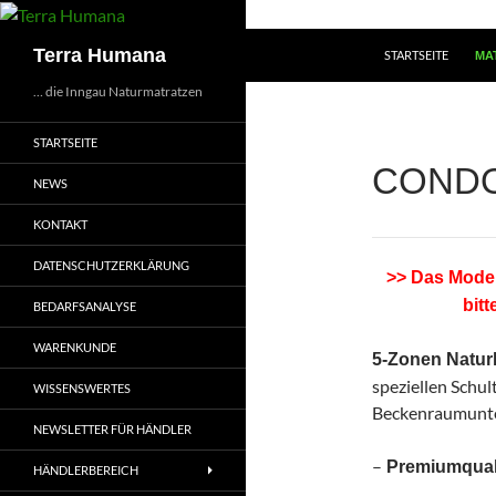
Zum
Inhalt
Suchen
Terra Humana
STARTSEITE
MA
springen
… die Inngau Naturmatratzen
STARTSEITE
COND
NEWS
KONTAKT
DATENSCHUTZERKLÄRUNG
>> Das Model
bitt
BEDARFSANALYSE
WARENKUNDE
5-Zonen Natur
speziellen Schu
WISSENSWERTES
Beckenraumunt
NEWSLETTER FÜR HÄNDLER
–
Premiumqual
HÄNDLERBEREICH