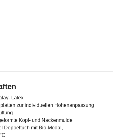
aften
alay- Latex
eplatten zur individuellen Höhenanpassung
üftung
geformte Kopf- und Nackenmulde
l Doppeltuch mit Bio-Modal,
0°C