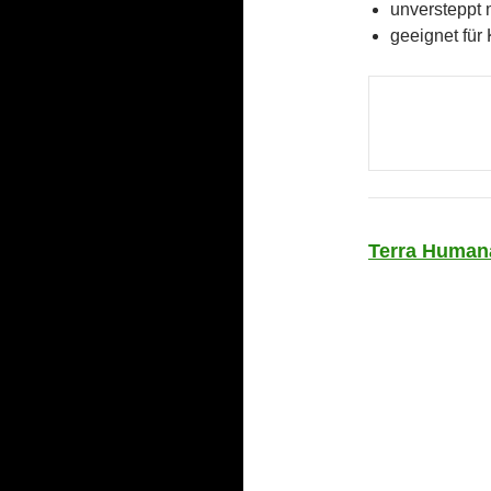
unversteppt 
geeignet für
Terra Human