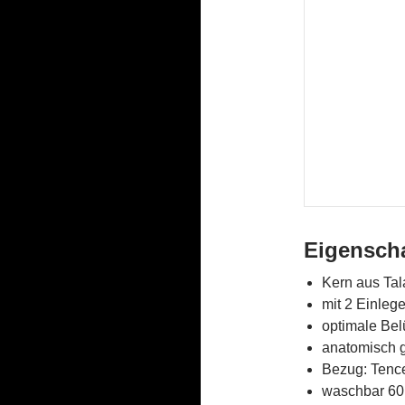
Eigensch
Kern aus Tal
mit 2 Einleg
optimale Bel
anatomisch 
Bezug: Tence
waschbar 6