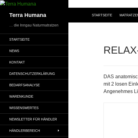
Zum
Inhalt
Suchen
Terra Humana
STARTSEITE
MATRATZE
springen
… die Inngau Naturmatratzen
STARTSEITE
RELAX
NEWS
KONTAKT
DATENSCHUTZERKLÄRUNG
DAS anatomisch
mit 2 losen Ein
BEDARFSANALYSE
Angenehmes Lie
WARENKUNDE
WISSENSWERTES
NEWSLETTER FÜR HÄNDLER
HÄNDLERBEREICH