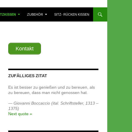
TZKISSEN
ZUBEHÖR
SITZ- RÜCKEN KISSEN
Kontakt
ZUFÄLLIGES ZITAT
Es ist besser zu genießen und zu bereuen, als
zu bereuen, dass man nicht genossen hat.
—
Giovanni Boccaccio (ital. Schriftsteller, 1313 –
1375)
Next quote »