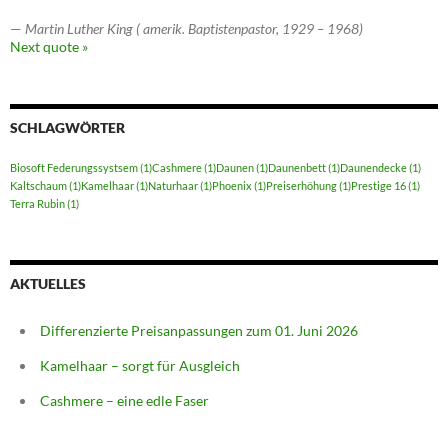
—
Martin Luther King ( amerik. Baptistenpastor, 1929 – 1968)
Next quote »
SCHLAGWÖRTER
Biosoft Federungssystsem
(1)
Cashmere
(1)
Daunen
(1)
Daunenbett
(1)
Daunendecke
(1)
Kaltschaum
(1)
Kamelhaar
(1)
Naturhaar
(1)
Phoenix
(1)
Preiserhöhung
(1)
Prestige 16
(1)
Terra Rubin
(1)
AKTUELLES
Differenzierte Preisanpassungen zum 01. Juni 2026
Kamelhaar – sorgt für Ausgleich
Cashmere – eine edle Faser