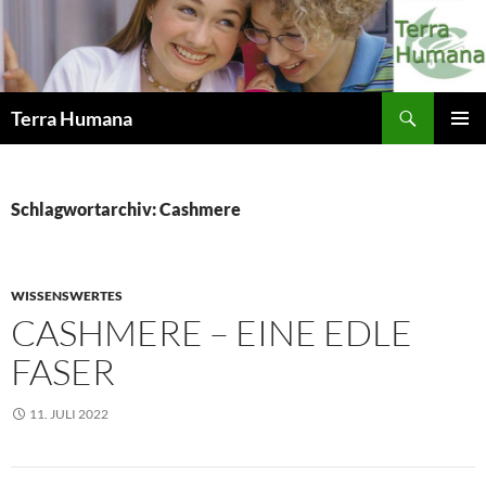
Zum
Inhalt
springen
Suchen
Terra Humana
PRIMÄR
MENÜ
Schlagwortarchiv: Cashmere
WISSENSWERTES
CASHMERE – EINE EDLE
FASER
11. JULI 2022