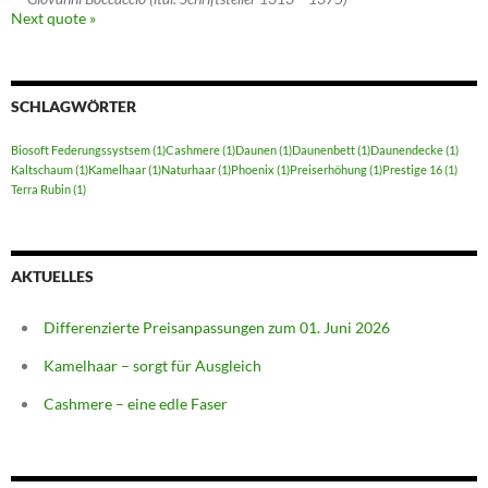
Next quote »
SCHLAGWÖRTER
Biosoft Federungssystsem
(1)
Cashmere
(1)
Daunen
(1)
Daunenbett
(1)
Daunendecke
(1)
Kaltschaum
(1)
Kamelhaar
(1)
Naturhaar
(1)
Phoenix
(1)
Preiserhöhung
(1)
Prestige 16
(1)
Terra Rubin
(1)
AKTUELLES
Differenzierte Preisanpassungen zum 01. Juni 2026
Kamelhaar – sorgt für Ausgleich
Cashmere – eine edle Faser