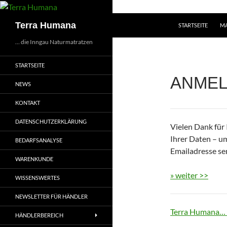
Zum
Inhalt
Suchen
Terra Humana
STARTSEITE
MA
springen
… die Inngau Naturmatratzen
STARTSEITE
ANMEL
NEWS
KONTAKT
DATENSCHUTZERKLÄRUNG
Vielen Dank für
Ihrer Daten – u
BEDARFSANALYSE
Emailadresse se
WARENKUNDE
» weiter >>
WISSENSWERTES
NEWSLETTER FÜR HÄNDLER
Terra Humana… 
HÄNDLERBEREICH