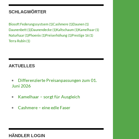
SCHLAGWÖRTER
Biosoft Federungssystsem
(1)
Cashmere
(1)
Daunen
(1)
Daunenbett
(1)
Daunendecke
(1)
Kaltschaum
(1)
Kamelhaar
(1)
Naturhaar
(1)
Phoenix
(1)
Preiserhöhung
(1)
Prestige 16
(1)
Terra Rubin
(1)
AKTUELLES
Differenzierte Preisanpassungen zum 01.
Juni 2026
Kamelhaar – sorgt für Ausgleich
Cashmere – eine edle Faser
HÄNDLER LOGIN