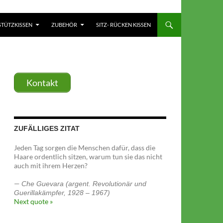
TÜTZKISSEN
ZUBEHÖR
SITZ- RÜCKEN KISSEN
Kontakt
ZUFÄLLIGES ZITAT
Jeden Tag sorgen die Menschen dafür, dass die
Haare ordentlich sitzen, warum tun sie das nicht
auch mit ihrem Herzen?
—
Che Guevara (argent. Revolutionär und
Guerillakämpfer, 1928 – 1967)
Next quote »